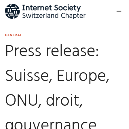
Skip
to
content
GENERAL
Press release:
Suisse, Europe,
ONU, droit,
gouvernance,